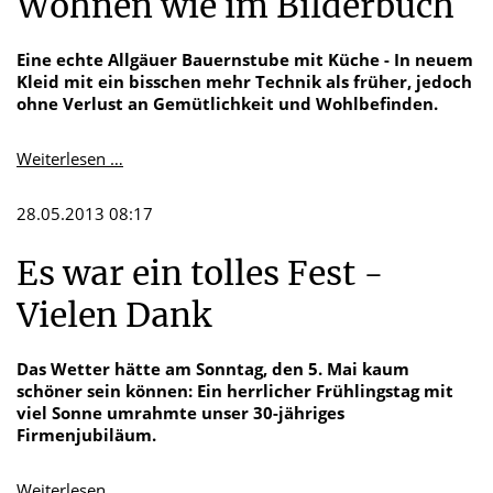
Wohnen wie im Bilderbuch
Eine echte Allgäuer Bauernstube mit Küche - In neuem
Kleid mit ein bisschen mehr Technik als früher, jedoch
ohne Verlust an Gemütlichkeit und Wohlbefinden.
Wohnen
Weiterlesen …
wie
im
28.05.2013 08:17
Bilderbuch
Es war ein tolles Fest -
Vielen Dank
Das Wetter hätte am Sonntag, den 5. Mai kaum
schöner sein können: Ein herrlicher Frühlingstag mit
viel Sonne umrahmte unser 30-jähriges
Firmenjubiläum.
Es
Weiterlesen …