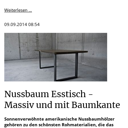
Alles
Weiterlesen …
Gute
für
09.09.2014 08:54
2015
sagt
die
Schreinerei
Hummel
aus
Oberstaufen/Thalkirchdorf
Nussbaum Esstisch -
Massiv und mit Baumkante
Sonnenverwöhnte amerikanische Nussbaumhölzer
gehören zu den schönsten Rohmaterialien, die das