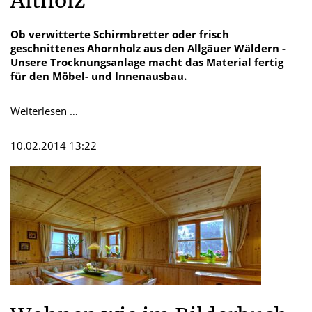
Altholz
Ob verwitterte Schirmbretter oder frisch
geschnittenes Ahornholz aus den Allgäuer Wäldern -
Unsere Trocknungsanlage macht das Material fertig
für den Möbel- und Innenausbau.
Holztrocknungsanlage
Weiterlesen …
für
Schnittholz,
10.02.2014 13:22
Möbel
und
Altholz