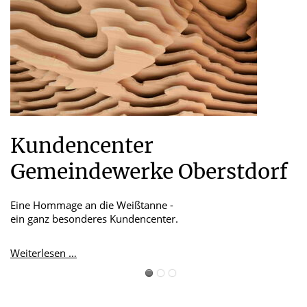
Kundencenter
C
Gemeindewerke Oberstdorf
Eine Hommage an die Weißtanne -
Da
ein ganz besonderes Kundencenter.
is
Kundencenter
Weiterlesen …
We
Gemeindewerke
Oberstdorf