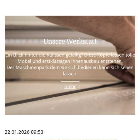
Unsere Werkstatt
Ein Blick hinter die Kulissen gefällig? Diese Köpfe lassen tolle
Möbel und erstklassigen Innenausbau entstehen.
Der Maschinenpark dem sie sich bedienen kann sich sehen
lassen.
mehr
22.01.2026 09:53
3