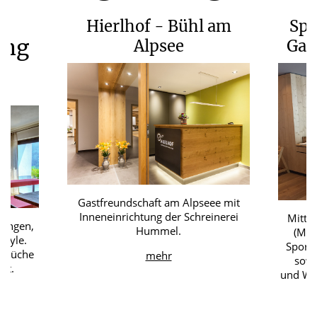
Hierlhof - Bühl am
Spo
ung
Alpsee
Gas
Gastfreundschaft am Alpseee mit
Inneneinrichtung der Schreinerei
Mitte
nungen,
Hummel.
(Mon
style.
Sporth
e Küche
mehr
sowi
rt.
und We